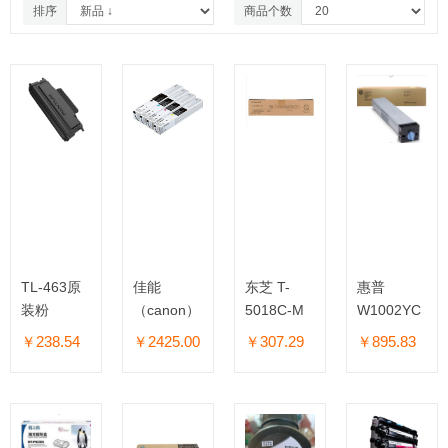
排序
商品个数
TL-463原
佳能
东芝 T-
惠普
装粉
（canon）
5018C-M
W1002YC（E7
NPG-88
粉盒原装墨
粉盒 粉仓
￥238.54
￥2425.00
￥307.29
￥895.83
粉(适用e-
STUDIO
2518A
3018A