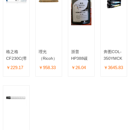
3518A）黑
色低容
5018CM
约
205g/12000
页
格之格
理光
浙普
奔图COL-
CF230C(带
（Ricoh）
HP388碳
350YMCK
芯片) 粉盒
MP
粉
彩色成像套
￥229.17
￥958.33
￥26.04
￥3645.83
粉仓
C2503HC
件
蓝色碳粉盒
大容量